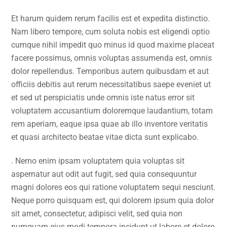
Et harum quidem rerum facilis est et expedita distinctio.
Nam libero tempore, cum soluta nobis est eligendi optio
cumque nihil impedit quo minus id quod maxime placeat
facere possimus, omnis voluptas assumenda est, omnis
dolor repellendus. Temporibus autem quibusdam et aut
officiis debitis aut rerum necessitatibus saepe eveniet ut
et sed ut perspiciatis unde omnis iste natus error sit
voluptatem accusantium doloremque laudantium, totam
rem aperiam, eaque ipsa quae ab illo inventore veritatis
et quasi architecto beatae vitae dicta sunt explicabo.
. Nemo enim ipsam voluptatem quia voluptas sit
aspernatur aut odit aut fugit, sed quia consequuntur
magni dolores eos qui ratione voluptatem sequi nesciunt.
Neque porro quisquam est, qui dolorem ipsum quia dolor
sit amet, consectetur, adipisci velit, sed quia non
numquam eius modi tempora incidunt ut labore et dolore