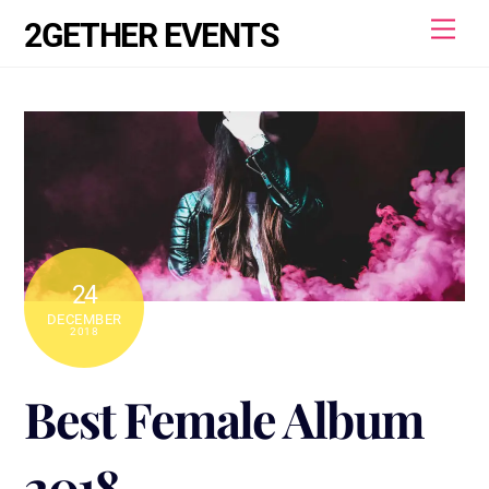
Skip
Men
2GETHER EVENTS
to
content
24
DECEMBER
2018
Best Female Album
2018