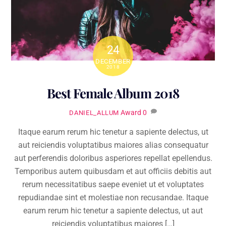
24
DECEMBER
2018
Best Female Album 2018
Award
0
DANIEL_ALLUM
Itaque earum rerum hic tenetur a sapiente delectus, ut
aut reiciendis voluptatibus maiores alias consequatur
aut perferendis doloribus asperiores repellat epellendus.
Temporibus autem quibusdam et aut officiis debitis aut
rerum necessitatibus saepe eveniet ut et voluptates
repudiandae sint et molestiae non recusandae. Itaque
earum rerum hic tenetur a sapiente delectus, ut aut
reiciendis voluptatibus maiores […]