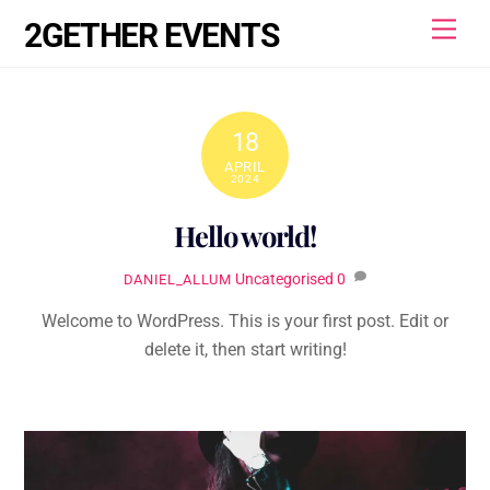
Skip
Men
2GETHER EVENTS
to
content
18
APRIL
2024
Hello world!
Uncategorised
0
DANIEL_ALLUM
Welcome to WordPress. This is your first post. Edit or
delete it, then start writing!